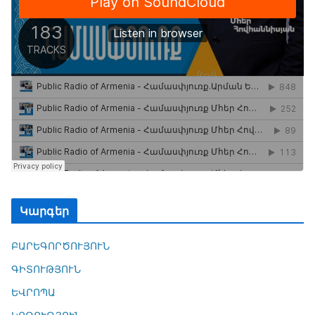
Կարգեր
ԲԱՐԵԳՈՐԾՈՒՅՈՒՆ
ԳԻՏՈՒԹՅՈՒՆ
ԵՎՐՈՊԱ