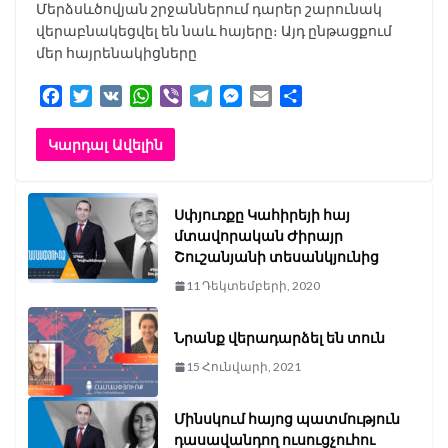
Մերձսևծովյան շրջաններում դարեր շարունակ
վերաբնակեցվել են նաև հայերը։ Այդ ընթացքում
մեր հայրենակիցները
F
T
V
W
V
T
M
E
S
a
w
K
h
i
e
e
m
h
c
i
a
b
l
s
a
a
Կարդալ Ավելին
e
t
t
e
e
s
i
r
b
t
s
r
g
e
l
e
o
e
A
r
n
Սփյուռքը Կահիրեյի հայ
o
r
p
a
g
մտավորական Ժիրայր
k
p
m
e
Շուշանյանի տեսանկյունից
r
11 Դեկտեմբերի, 2020
Նրանք վերադարձել են տուն
15 Հունվարի, 2021
Մինսկում հայոց պատմություն
դասավանդող ուսուցչուհու