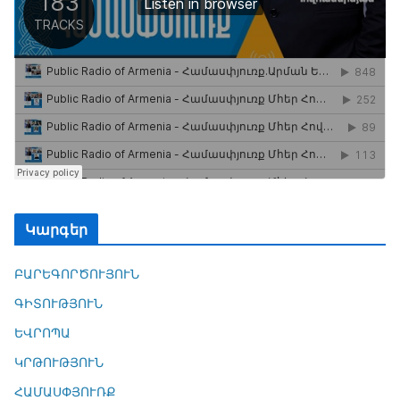
Կարգեր
ԲԱՐԵԳՈՐԾՈՒՅՈՒՆ
ԳԻՏՈՒԹՅՈՒՆ
ԵՎՐՈՊԱ
ԿՐԹՈՒԹՅՈՒՆ
ՀԱՄԱՍՓՅՈՒՌՔ