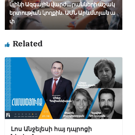
կլինի Ազգային վարժարանների աշակ
երտության կողքին․ ԱՄՆ Արևմտյան ա
փ
Related
Լոս Անջելեսի հայ դպրոցի