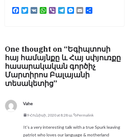
F
T
V
W
V
T
M
E
S
a
w
K
h
i
e
e
m
h
c
i
a
b
l
s
a
a
e
t
t
e
e
s
i
r
b
t
s
r
g
e
l
e
o
e
A
r
n
One thought on “
Եգիպտոսի
o
r
p
a
g
հայ համայնքը և Հայ սփյուռքը
k
p
m
e
հասարակական գործիչ
r
Մարտիրոս Բալայանի
տեսակետից
”
Vahe
9 Հունիսի, 2020 at 8:28 ա.
Permalink
It’s a very interesting talk with a true Spurk leaving
patriot who loves our language & motherland