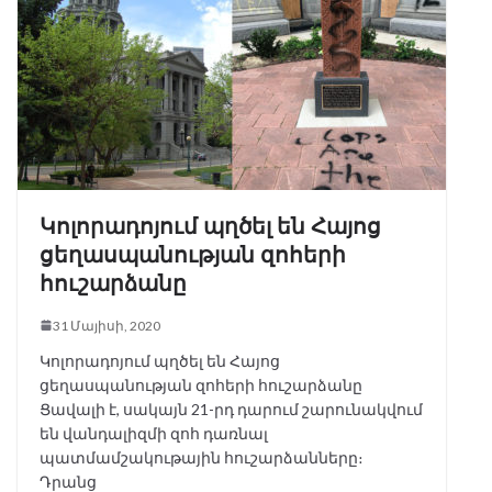
o
r
p
a
g
k
p
m
e
r
Կոլորադոյում պղծել են Հայոց
ցեղասպանության զոհերի
հուշարձանը
31 Մայիսի, 2020
Կոլորադոյում պղծել են Հայոց
ցեղասպանության զոհերի հուշարձանը
Ցավալի է, սակայն 21-րդ դարում շարունակվում
են վանդալիզմի զոհ դառնալ
պատմամշակութային հուշարձանները։
Դրանց