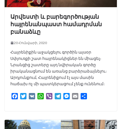
Արվեստի և բարեգործության
հայրենանպաստ համադրման
բանաձևը
20 Հունվարի, 2020
Հայրենիքին աջակցելու գործին այսօր
Սփյուռքի շատ հայրենակիցներ են միացել։
Նրանցից շատերը այդ նվիրական գործը
իրականացնում են առանց բարձրաձայնելու։
Արդյունքում, Հայրենիքում էլ այս մասին
հաճախ ոչ մի պատկերացում չենք ունենում։
F
T
V
W
V
T
M
E
S
a
w
K
h
i
e
e
m
h
c
i
a
b
l
s
a
a
e
t
t
e
e
s
i
r
b
t
s
r
g
e
l
e
o
e
A
r
n