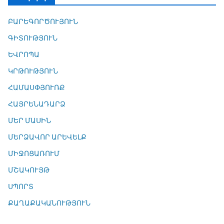
ԲԱՐԵԳՈՐԾՈՒՅՈՒՆ
ԳԻՏՈՒԹՅՈՒՆ
ԵՎՐՈՊԱ
ԿՐԹՈՒԹՅՈՒՆ
ՀԱՄԱՍՓՅՈՒՌՔ
ՀԱՅՐԵՆԱԴԱՐՁ
ՄԵՐ ՄԱՍԻՆ
ՄԵՐՁԱՎՈՐ ԱՐԵՎԵԼՔ
ՄԻՋՈՑԱՌՈՒՄ
ՄՇԱԿՈՒՅԹ
ՍՊՈՐՏ
ՔԱՂԱՔԱԿԱՆՈՒԹՅՈՒՆ