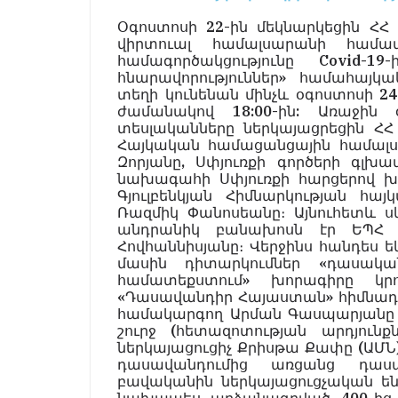
Օգոստոսի 22-ին մեկնարկեցին Հ
վիրտուալ համալսարանի համա
համագործակցությունը Covid-1
հնարավորություններ» համահայ
տեղի կունենան մինչև օգոստոսի 2
ժամանակով 18:00-ին: Առաջին 
տեսլականները ներկայացրեցին ՀՀ
Հայկական համացանցային համալ
Զորյանը, Սփյուռքի գործերի գլ
նախագահի Սփյուռքի հարցերով խ
Գյուլբենկյան Հիմնարկության հա
Ռազմիկ Փանոսեանը։ Այնուհետև 
անդրանիկ բանախոսն էր ԵՊՀ 
Հովհաննիսյանը։ Վերջինս հանդես 
մասին դիտարկումներ «դասակա
համատեքստում» խորագիրը կրո
«Դասավանդիր Հայաստան» հիմնադ
համակարգող Արման Գասպարյանը 
շուրջ (հետազոտության արդյունք
ներկայացուցիչ Քրիսթա Քափը (ԱՄՆ)
դասավանդումից առցանց դասա
բավականին ներկայացուցչական են,