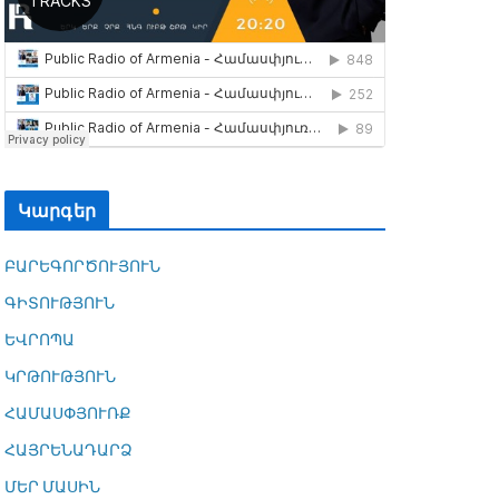
Կարգեր
ԲԱՐԵԳՈՐԾՈՒՅՈՒՆ
ԳԻՏՈՒԹՅՈՒՆ
ԵՎՐՈՊԱ
ԿՐԹՈՒԹՅՈՒՆ
ՀԱՄԱՍՓՅՈՒՌՔ
ՀԱՅՐԵՆԱԴԱՐՁ
ՄԵՐ ՄԱՍԻՆ