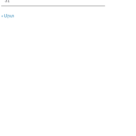
31
« Մրտ