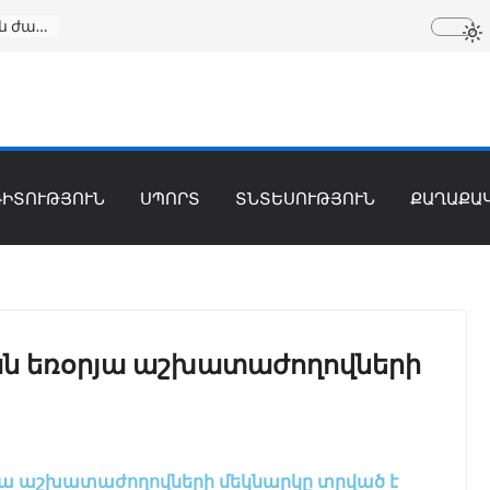
Սինգապուրի հայկական պատմական ժառանգության վերածնունդը. Սուրբ Գրիգոր Լուսավորիչ եկեղեցու 190-ամյակը
ԳԻՏՈՒԹՅՈՒՆ
ՍՊՈՐՏ
ՏՆՏԵՍՈՒԹՅՈՒՆ
ՔԱՂԱՔԱ
ն եռօրյա աշխատաժողովների
ա աշխատաժողովների մեկնարկը տրված է