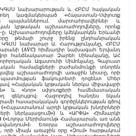
Հ ԿԳՄՍ նախարարության և ՀԲԸՄ հայկական
տեղ կազմակերպած «Հայաստան-Սփյուռք
9-ի պայմաններում․ մարտահրավերներ և
կական կրթական աշխատաժողովները, որոնք
4-ը։ Աշխատաժողովները կմեկնարկեն Երևանի
օրը թեմայի շուրջ իրենց ընդհանրական
 ԿԳՄՍ նախարար Ա․ Հարությունյանը, ՀԲԸՄ
սարանի (AVC) հիմնադիր նախագահ Երվանդ
խավոր հանձնակատար Զարեհ Սինանյանը, ԱՀ
որհրդական Ազատուհի Սիմոնյանը, Գալուստ
յկական համայնքների բաժանմունքի տնորեն
սկսվեց աշխատաժողովի առաջին նիստը, որի
պատմության ֆակուլտետի դոցենտ Մհեր
եկավ «Հայկական կրթական ներկա միջավայրի
ն» և «նոր» սփյուռքերի համեմատական
ղ զեկույցով։ Հաջորդիվ հանդես եկան
րամի հասարակական գործընկերության գծով
(«Հայաստանում արդի կրթական խնդիրների
ների ներկայացում)») և «ԱՐՓԱ» Հիմնարկի
 («Լոյոլա Մերիմաունթ Համալսարան. առ անձ
վանդում»)։ Եռօրյա աշխատաժողովները
 որի միայն առաջին օրը «Զում» հարթակում