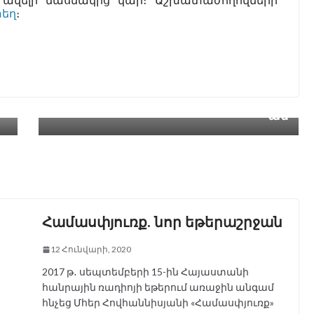
ավելի մասնակից կար։ Աշխատաժողովների
տեղ
։
Հայ ավետարանական Բեթել եր
Հաջո
ի
կրորդական վարժարանի ներկ
րդը
→
ան
Համասփյուռք. նոր եթերաշրջան
12 Հունվարի, 2020
2017 թ․ սեպտեմբերի 15-ին Հայաստանի
հանրային ռադիոյի եթերում առաջին անգամ
հնչեց Մհեր Հովհաննիսյանի «Համասփյուռք»