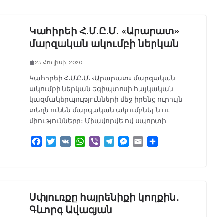
Կահիրեի Հ.Մ.Ը.Մ. «Արարատ»
մարզական ակումբի ներկան
25 Հուլիսի, 2020
Կահիրեի Հ.Մ.Ը.Մ. «Արարատ» մարզական
ակումբի ներկան Եգիպտոսի հայկական
կազմակերպությունների մեջ իրենց ուրույն
տեղն ունեն մարզական ակումբներն ու
միությունները։ Միավորվելով սպորտի
F
T
V
W
V
T
M
E
S
a
w
K
h
i
e
e
m
h
c
i
a
b
l
s
a
a
e
t
t
e
e
s
i
r
b
t
s
r
g
e
l
e
o
e
A
r
n
Սփյուռքը հայրենիքի կողքին․
o
r
p
a
g
Գևորգ Ավագյան
k
p
m
e