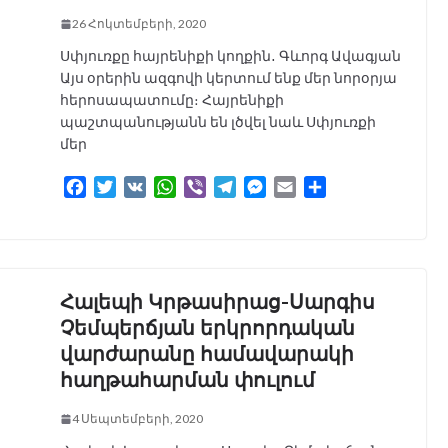
r
26 Հոկտեմբերի, 2020
Սփյուռքը հայրենիքի կողքին․ Գևորգ Ավագյան
Այս օրերին ազգովի կերտում ենք մեր նորօրյա
հերոսապատումը։ Հայրենիքի
պաշտպանությանն են լծվել նաև Սփյուռքի
մեր
F
T
V
W
V
T
M
E
S
a
w
K
h
i
e
e
m
h
c
i
a
b
l
s
a
a
e
t
t
e
e
s
i
r
b
t
s
r
g
e
l
e
o
e
A
r
n
Հալեպի Կրթասիրաց-Սարգիս
o
r
p
a
g
Չեմպերճյան երկրորդական
k
p
m
e
վարժարանը համավարակի
r
հաղթահարման փուլում
4 Սեպտեմբերի, 2020