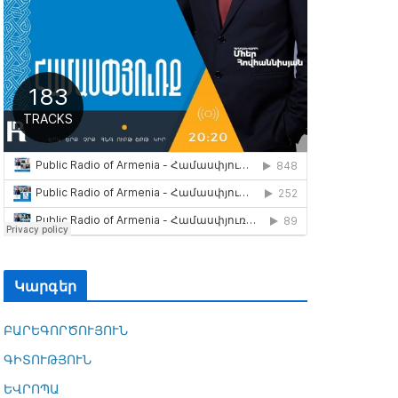
Կարգեր
ԲԱՐԵԳՈՐԾՈՒՅՈՒՆ
ԳԻՏՈՒԹՅՈՒՆ
ԵՎՐՈՊԱ