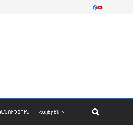
ԿԱՆՈՒԹՅՈՒՆ
Հայերեն