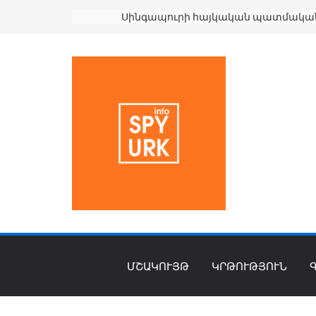
Սինգապուրի հայկական պատմական ժառանգության վերածնունդը. Սուրբ Գրիգոր Լուսավորիչ եկեղեցու 190-ամյակը
ՄՇԱԿՈՒՅԹ
ԿՐԹՈՒԹՅՈՒՆ