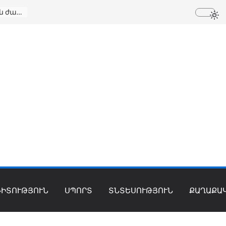
Սփյուռքի ռազմավարական վերակազմակերպման փորձերը. Կալիֆոռնիական քննարկումների ամփոփում
ԳԻՏՈՒԹՅՈՒՆ
ՍՊՈՐՏ
ՏՆՏԵՍՈՒԹՅՈՒՆ
ՔԱՂԱՔԱ