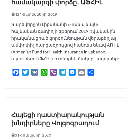
համակարգի փորձը․ ԱՖՀԻԼ
12 Դեկտեմբերի, 2019
Տարեվերջին Լիբանանի «Վանա ձայն»
հայկական ռադիոյի եթերում 2019 թվականին
իրականացրած գործունեության վերաբերյալ
ամփոփիչ հարցազրույցով հանդես եկավ AFHIL
(Armenian Fund for Health Insurance in Lebanon,
այսուհետ՝ ԱՖՀԻԼ)-ի տնօրեն Հակոբ Լադոյանը։
F
T
V
W
V
T
M
E
S
a
w
K
h
i
e
e
m
h
c
i
a
b
l
s
a
a
e
t
t
e
e
s
i
r
b
t
s
r
g
e
l
e
o
e
A
r
n
o
r
p
a
g
Հայեցի դաստիարակության
k
p
m
e
խնդիրները Վոլգոգրադում
r
31 Հունվարի, 2020