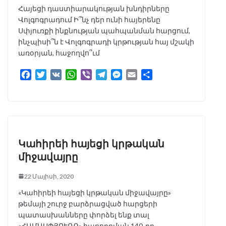
Հայեցի դաստիարակության խնդիրները
Վոլգոգրադում Ի՞նչ դեր ունի հայերենը
Սփյուռքի ինքնության պահպանման հարցում,
ինչպիսի՞ն է Վոլգոգրադի կրթության հայ մշակի
առօրյան, հաջողվո՞ւմ
F
T
V
W
V
T
M
E
S
a
w
K
h
i
e
e
m
h
c
i
a
b
l
s
a
a
e
t
t
e
e
s
i
r
b
t
s
r
g
e
l
e
o
e
A
r
n
o
r
p
a
g
Կահիրեի հայեցի կրթական
k
p
m
e
միջավայրը
r
22 Մայիսի, 2020
«Կահիրեի հայեցի կրթական միջավայրը»
թեմայի շուրջ բարձրացված հարցերի
պատասխանները փորձել ենք տալ
«ՀԱՄԱՍՓՅՈՒՌՔ» հաղորդման 140-րդ