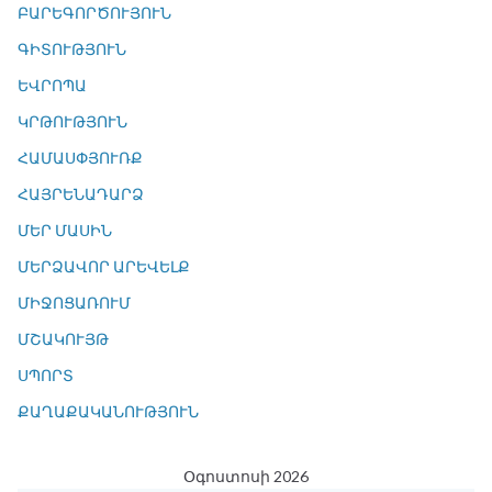
ԲԱՐԵԳՈՐԾՈՒՅՈՒՆ
ԳԻՏՈՒԹՅՈՒՆ
ԵՎՐՈՊԱ
ԿՐԹՈՒԹՅՈՒՆ
ՀԱՄԱՍՓՅՈՒՌՔ
ՀԱՅՐԵՆԱԴԱՐՁ
ՄԵՐ ՄԱՍԻՆ
ՄԵՐՁԱՎՈՐ ԱՐԵՎԵԼՔ
ՄԻՋՈՑԱՌՈՒՄ
ՄՇԱԿՈՒՅԹ
ՍՊՈՐՏ
ՔԱՂԱՔԱԿԱՆՈՒԹՅՈՒՆ
Օգոստոսի 2026