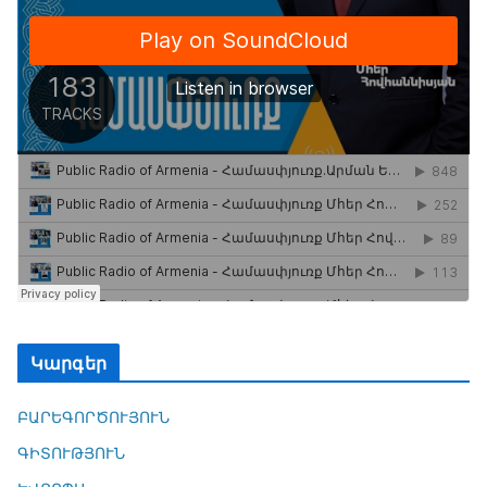
Կարգեր
ԲԱՐԵԳՈՐԾՈՒՅՈՒՆ
ԳԻՏՈՒԹՅՈՒՆ