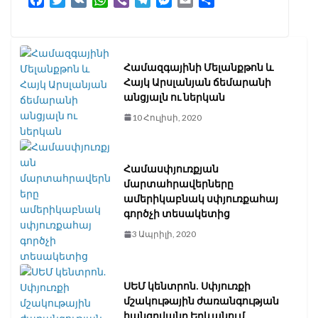
a
w
K
h
i
e
e
m
h
c
i
a
b
l
s
a
a
e
t
t
e
e
s
i
r
b
t
s
r
g
e
l
e
Համազգայինի Մելանքթոն և
o
e
A
r
n
Հայկ Արսլանյան ճեմարանի
o
r
p
a
g
անցյալն ու ներկան
k
p
m
e
10 Հուլիսի, 2020
r
Համասփյուռքյան
մարտահրավերները
ամերիկաբնակ սփյուռքահայ
գործչի տեսակետից
3 Ապրիլի, 2020
ՍԵՄ կենտրոն. Սփյուռքի
մշակութային ժառանգության
հանգրվանը Երևանում