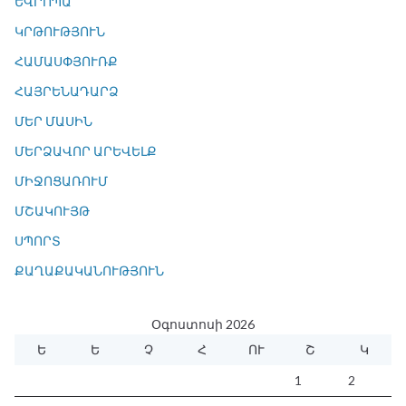
ԵՎՐՈՊԱ
ԿՐԹՈՒԹՅՈՒՆ
ՀԱՄԱՍՓՅՈՒՌՔ
ՀԱՅՐԵՆԱԴԱՐՁ
ՄԵՐ ՄԱՍԻՆ
ՄԵՐՁԱՎՈՐ ԱՐԵՎԵԼՔ
ՄԻՋՈՑԱՌՈՒՄ
ՄՇԱԿՈՒՅԹ
ՍՊՈՐՏ
ՔԱՂԱՔԱԿԱՆՈՒԹՅՈՒՆ
Օգոստոսի 2026
Ե
Ե
Չ
Հ
ՈՒ
Շ
Կ
1
2