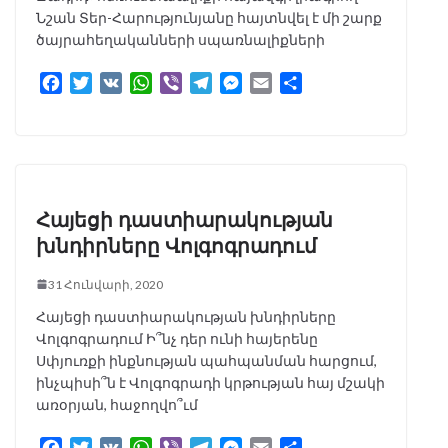
Նշան Տեր-Հարությունյանը հայտնվել է մի շարք
ծայրահեղականների սպառնալիքների
F
T
V
W
V
T
M
E
S
a
w
K
h
i
e
e
m
h
c
i
a
b
l
s
a
a
e
t
t
e
e
s
i
r
b
t
s
r
g
e
l
e
o
e
A
r
n
o
r
p
a
g
Հայեցի դաստիարակության
k
p
m
e
խնդիրները Վոլգոգրադում
r
31 Հունվարի, 2020
Հայեցի դաստիարակության խնդիրները
Վոլգոգրադում Ի՞նչ դեր ունի հայերենը
Սփյուռքի ինքնության պահպանման հարցում,
ինչպիսի՞ն է Վոլգոգրադի կրթության հայ մշակի
առօրյան, հաջողվո՞ւմ
F
T
V
W
V
T
M
E
S