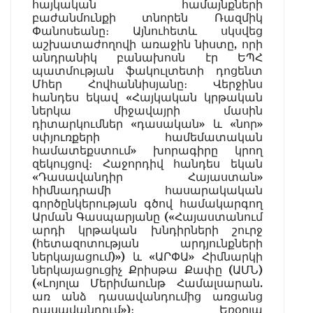
հայկական համայնքների
բաժանմունքի տնորեն Ռազմիկ
Փանոսեանը։ Այնուհետև սկսվեց
աշխատաժողովի առաջին նիստը, որի
անդրանիկ բանախոսն էր ԵՊՀ
պատմության ֆակուլտետի դոցենտ
Մհեր Հովհաննիսյանը։ Վերջինս
հանդես եկավ «Հայկական կրթական
ներկա միջավայրի մասին
դիտարկումներ «դասական» և «նոր»
սփյուռքերի համեմատական
համատեքստում» խորագիրը կրող
զեկույցով։ Հաջորդիվ հանդես եկան
«Դասավանդիր Հայաստան»
հիմնադրամի հասարակական
գործընկերության գծով համակարգող
Արման Գասպարյանը («Հայաստանում
արդի կրթական խնդիրների շուրջ
(հետազոտության արդյունքների
ներկայացում)») և «ԱՐՓԱ» Հիմնարկի
ներկայացուցիչ Քրիսթա Քափը (ԱՄՆ)
(«Լոյոլա Մերիմաունթ Համալսարան.
առ անձ դասավանդումից առցանց
դասավանդում»)։ Եռօրյա