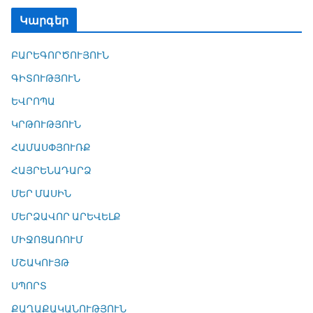
Կարգեր
ԲԱՐԵԳՈՐԾՈՒՅՈՒՆ
ԳԻՏՈՒԹՅՈՒՆ
ԵՎՐՈՊԱ
ԿՐԹՈՒԹՅՈՒՆ
ՀԱՄԱՍՓՅՈՒՌՔ
ՀԱՅՐԵՆԱԴԱՐՁ
ՄԵՐ ՄԱՍԻՆ
ՄԵՐՁԱՎՈՐ ԱՐԵՎԵԼՔ
ՄԻՋՈՑԱՌՈՒՄ
ՄՇԱԿՈՒՅԹ
ՍՊՈՐՏ
ՔԱՂԱՔԱԿԱՆՈՒԹՅՈՒՆ