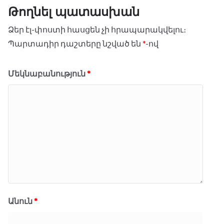
o
e
A
r
n
Թողնել պատասխան
o
r
p
a
g
k
p
m
e
Ձեր էլ-փոստի հասցեն չի հրապարակվելու։
r
Պարտադիր դաշտերը նշված են
*
-ով
Մեկնաբանություն
*
Անուն
*