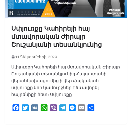
Սփյուռքը Կահիրեյի հայ
մտավորական Ժիրայր
Շուշանյանի տեսանկյունից
11 Դեկտեմբերի, 2020
Սփյուռքը Կահիրեյի հայ մտավորական Ժիրայր
Շուշանյանի տեսանկյունից Հայաստանի
վերանկախացումից ի վեր Հայկական
սփյուռքը նոր կամուրջներ է ձևավորել
հայրենիքի հետ։ Սփյուռքը
F
T
V
W
V
T
M
E
S
a
w
K
h
i
e
e
m
h
c
i
a
b
l
s
a
a
e
t
t
e
e
s
i
r
b
t
s
r
g
e
l
e