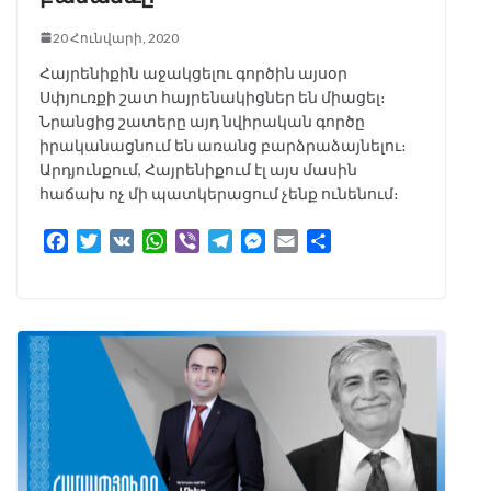
20 Հունվարի, 2020
Հայրենիքին աջակցելու գործին այսօր
Սփյուռքի շատ հայրենակիցներ են միացել։
Նրանցից շատերը այդ նվիրական գործը
իրականացնում են առանց բարձրաձայնելու։
Արդյունքում, Հայրենիքում էլ այս մասին
հաճախ ոչ մի պատկերացում չենք ունենում։
F
T
V
W
V
T
M
E
S
a
w
K
h
i
e
e
m
h
c
i
a
b
l
s
a
a
e
t
t
e
e
s
i
r
b
t
s
r
g
e
l
e
o
e
A
r
n
o
r
p
a
g
k
p
m
e
r