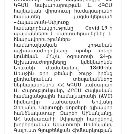
ԿԳՄՍ նախարարության և ՀԲԸՄ
հայկական վիրտուալ համալսարանի
համատեղ կազմակերպած
«Հայաստան-Սփյուռք
համագործակցությունը Covid-19-ի
պայմաններում․ մարտահրավերներ և
հնարավորություններ»
համահայկական կրթական
աշխատաժողովները, որոնք տեղի
կունենան մինչև օգոստոսի 24-ը։
Աշխատաժողովները կմեկնարկեն
Երևանի ժամանակով 18:00-ին:
Առաջին օրը թեմայի շուրջ իրենց
ընդհանրական տեսլականները
ներկայացրեցին ՀՀ ԿԳՄՍ նախարար
Ա․ Հարությունյանը, ՀԲԸՄ Հայկական
համացանցային համալսարանի (AVC)
հիմնադիր նախագահ Երվանդ
Զորյանը, Սփյուռքի գործերի գլխավոր
հանձնակատար Զարեհ Սինանյանը,
ԱՀ նախագահի Սփյուռքի հարցերով
խորհրդական Ազատուհի Սիմոնյանը,
Գալուստ Գյուլբենկյան Հիմնարկության