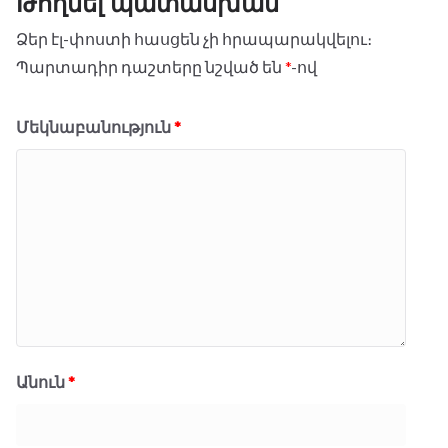
Թողնել պատասխան
o
r
p
a
g
k
p
m
e
Ձեր էլ-փոստի հասցեն չի հրապարակվելու։
r
Պարտադիր դաշտերը նշված են
*
-ով
Մեկնաբանություն
*
Անուն
*