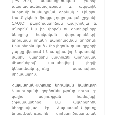
(1951–2021) մասնագիտական բարձր
պատասխանատվության և ազգային
նվիրումի համադրման օրինակ է։ Լինելով
Լոս Անջելեսի միացյալ դպրոցական շրջանի
(LAUSD) բարձրաստիճան պաշտոնյա և
տնօրեն՝ նա իր փորձն ու գիտելիքները
ներդրեց հայկական վարժարանների
կրթական որակի բարձրացման գործում։
Նրա հեղինակած «Մեր լեզուն» դասագրքերի
շարքը վկայում է նրա գլխավոր նպատակի
մասին. մայրենին մատուցել արդիական
մեթոդներով՝ ապահովելով լեզվի
կենսունակությունը օտարախոս
միջավայրում։
Հայաստան-Սփյուռք կրթական կամուրջը
Կապուտյանի գործունեությունը դուրս էր
գալիս սփյուռքյան համայնքի
շրջանակներից։ Նա ակտիվորեն
ներգրավված էր Հայաստան-Սփյուռք
կրթամշակութային փոխգործակցության