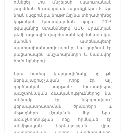
ունեցել Լոս Անջելեսի սկաուտական
շարժման ձևավորման ակունքներում։ Այս
նույն սկզբունքայնությունը նա տեղափոխեց
կրթական կառավարման ոլորտ. 2015
թվականից ստանձնելով ԱՄՆ Արևմտյան
թեմի ազգային վարժարանների Խնամակալ
մարմնի ատենապետի
պատասխանատվությունը, նա գործում էր
բացառապես անշահախնդիր և կամավոր
հիմունքներով։
Նրա համար կարգավիճակը ոչ թե
ներկայացուցչական դիրք էր, այլ
գործնական հարթակ։ Խուսափելով
պաշտոնական ձևականություններից՝ նա
անձամբ էր ներգրավվում
վերապատրաստման ծրագրերի և
մեթոդների մշակման մեջ։ Նրա
առաջնորդության ոճը հիմնված էր
անմիջական ներկայության վրա.
պարբերական այցերը վարժարաններ,