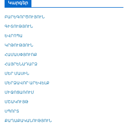
Կարգեր
ԲԱՐԵԳՈՐԾՈՒՅՈՒՆ
ԳԻՏՈՒԹՅՈՒՆ
ԵՎՐՈՊԱ
ԿՐԹՈՒԹՅՈՒՆ
ՀԱՄԱՍՓՅՈՒՌՔ
ՀԱՅՐԵՆԱԴԱՐՁ
ՄԵՐ ՄԱՍԻՆ
ՄԵՐՁԱՎՈՐ ԱՐԵՎԵԼՔ
ՄԻՋՈՑԱՌՈՒՄ
ՄՇԱԿՈՒՅԹ
ՍՊՈՐՏ
ՔԱՂԱՔԱԿԱՆՈՒԹՅՈՒՆ