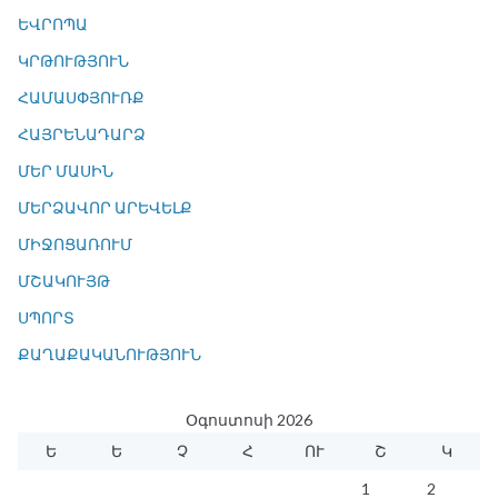
ԵՎՐՈՊԱ
ԿՐԹՈՒԹՅՈՒՆ
ՀԱՄԱՍՓՅՈՒՌՔ
ՀԱՅՐԵՆԱԴԱՐՁ
ՄԵՐ ՄԱՍԻՆ
ՄԵՐՁԱՎՈՐ ԱՐԵՎԵԼՔ
ՄԻՋՈՑԱՌՈՒՄ
ՄՇԱԿՈՒՅԹ
ՍՊՈՐՏ
ՔԱՂԱՔԱԿԱՆՈՒԹՅՈՒՆ
Օգոստոսի 2026
Ե
Ե
Չ
Հ
ՈՒ
Շ
Կ
1
2