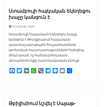
Ստամբուլի հայկական եկեղեցու
խաչը կանգուն է
4 Հունիսի, 2020
Ստամբուլի հայկական եկեղեցու խաչը
կանգուն է Թուրքիայում հայկական
պատմաշակութային հուշարձանների,
կրոնական հաստատությունների հանդեպ,
մեղմ ասած, ոչ հանդուրժողական
վերաբերմունքը շարունակական բնույթ
F
T
V
W
V
T
M
E
S
a
w
K
h
i
e
e
m
h
c
i
a
b
l
s
a
a
e
t
t
e
e
s
i
r
b
t
s
r
g
e
l
e
o
e
A
r
n
o
r
p
a
g
Թբիլիսիում նշվել է Սայաթ-