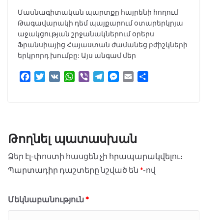
Մասնագիտական պարտքը հայրենի հողում
Թագավարակի դեմ պայքարում օտարերկրյա
աջակցության շրջանակներում օրերս
Ֆրանսիայից Հայաստան ժամանեց բժիշկների
երկրորդ խումբը: Այս անգամ մեր
F
T
V
W
V
T
M
E
S
a
w
K
h
i
e
e
m
h
c
i
a
b
l
s
a
a
e
t
t
e
e
s
i
r
b
t
s
r
g
e
l
e
o
e
A
r
n
Թողնել պատասխան
o
r
p
a
g
k
p
m
e
Ձեր էլ-փոստի հասցեն չի հրապարակվելու։
r
Պարտադիր դաշտերը նշված են
*
-ով
Մեկնաբանություն
*