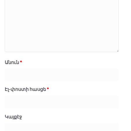
Անուն
*
Էլ-փոստի հասցե
*
Կայքէջ