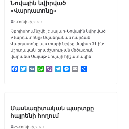
k
p
m
e
Նովային նվիրված
r
«Վարդատոնը»
1 Հունիսի, 2020
Թբիլիսիում նշվել է Սայաթ-Նովային նվիրված
«Վարդատոնը» Ավանդական դարձած
Վարդատոնը այս տարի նշվեց մայիսի 31-ին:
Աշուղական երաժշտության մեծագույն
վարպետ Սայաթ-Նովայի հիշատակին
F
T
V
W
V
T
M
E
S
a
w
K
h
i
e
e
m
h
c
i
a
b
l
s
a
a
e
t
t
e
e
s
i
r
b
t
s
r
g
e
l
e
o
e
A
r
n
o
r
p
a
g
Մասնագիտական պարտքը
k
p
m
e
հայրենի հողում
r
25 Հունիսի, 2020