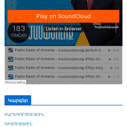
Կարգեր
ԲԱՐԵԳՈՐԾՈՒՅՈՒՆ
ԳԻՏՈՒԹՅՈՒՆ